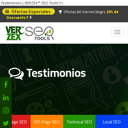
Testimonios | VERZEX™ SEO Tools"/>
Ofertas Especiales
Ofertas del Viernes Negro
20% de
Descuento
Toggl
naviga
Testimonios
On-Page SEO
Off-Page SEO
Technical SEO
Local SEO