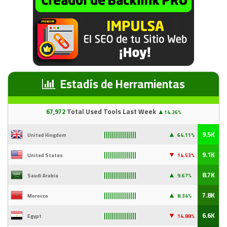
Estadís de Herramientas
67
,97
2
Total Used Tools Last Week
▲
14.26%
▲
9.5K
United Kingdom
64.11%
||||||||||||||||
▼
9.1K
United States
14
.53%
||||||||||||||||
▲
8.7K
Saudi Arabia
9
.67%
||||||||||||||||
▲
7.8K
Morocco
8.34%
||||||||||||||||
▼
6.6K
Egypt
14
.88%
||||||||||||||||