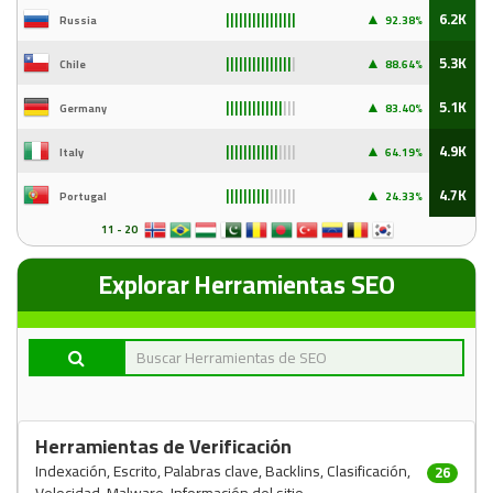
▲
6.2K
Russia
92
.38%
||||||||||||||||
▲
5.3K
Chile
88
.64%
|||||||||||||||
|
▲
5.1K
Germany
83
.40%
|||||||||||||
|||
▲
4.9K
Italy
64
.19%
||||||||||||
||||
▲
4.7K
Portugal
24
.33%
||||||||||
||||||
11 - 20
Explorar Herramientas SEO
Herramientas de Verificación
Indexación, Escrito, Palabras clave, Backlins, Clasificación,
26