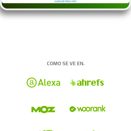
.
|||||||||||||||||||||||||||||||||||||||||||||||||
COMO SE VE EN.