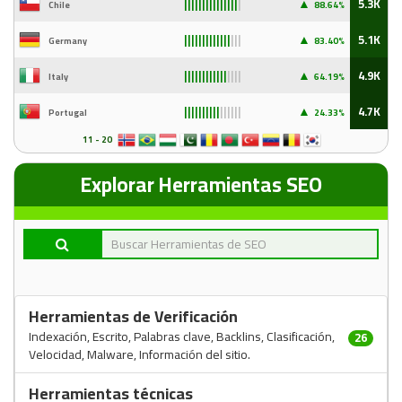
▲
5.3K
Chile
88
.64%
|||||||||||||||
|
▲
5.1K
Germany
83
.40%
|||||||||||||
|||
▲
4.9K
Italy
64
.19%
||||||||||||
||||
▲
4.7K
Portugal
24
.33%
||||||||||
||||||
11 - 20
Explorar Herramientas SEO
Herramientas de Verificación
Indexación, Escrito, Palabras clave, Backlins, Clasificación,
26
Velocidad, Malware, Información del sitio.
Herramientas técnicas