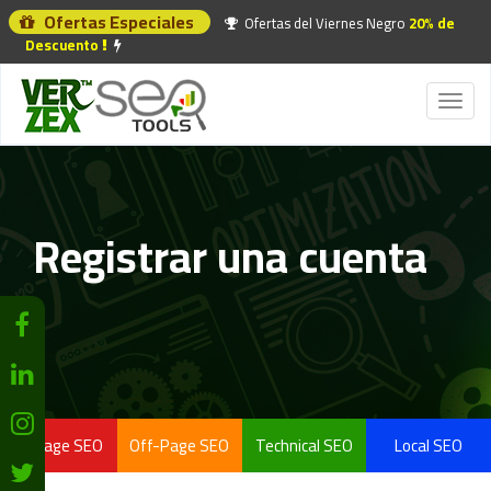
Ofertas Especiales
Ofertas del Viernes Negro
20% de
Descuento
Toggl
naviga
Registrar una cuenta
On-Page SEO
Off-Page SEO
Technical SEO
Local SEO