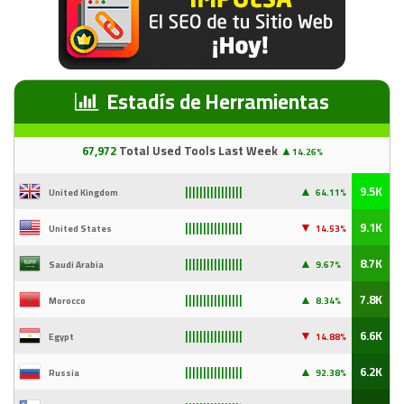
Estadís de Herramientas
67
,97
2
Total Used Tools Last Week
▲
14.26%
▲
9.5K
United Kingdom
64.11%
||||||||||||||||
▼
9.1K
United States
14
.53%
||||||||||||||||
▲
8.7K
Saudi Arabia
9
.67%
||||||||||||||||
▲
7.8K
Morocco
8.34%
||||||||||||||||
▼
6.6K
Egypt
14
.88%
||||||||||||||||
▲
6.2K
Russia
92
.38%
||||||||||||||||