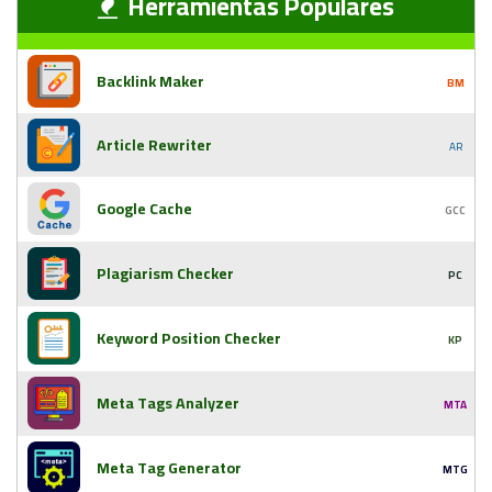
Herramientas Populares
Backlink Maker
BM
Article Rewriter
AR
Google Cache
GCC
Plagiarism Checker
PC
Keyword Position Checker
KP
Meta Tags Analyzer
MTA
Meta Tag Generator
MTG