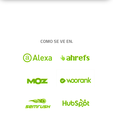
.
|||||||||||||||||||||||||||||||||||||||||||||||||
COMO SE VE EN.