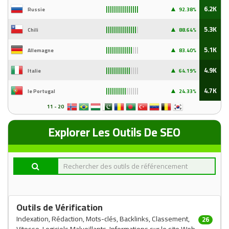
▲
6.2K
Russie
92
.38%
||||||||||||||||
▲
5.3K
Chili
88
.64%
|||||||||||||||
|
▲
5.1K
Allemagne
83
.40%
|||||||||||||
|||
▲
4.9K
Italie
64
.19%
||||||||||||
||||
▲
4.7K
le Portugal
24
.33%
||||||||||
||||||
11 - 20
Explorer Les Outils De SEO
Outils de Vérification
Indexation, Rédaction, Mots-clés, Backlinks, Classement,
26