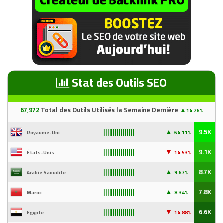
Stat des Outils SEO
67
,97
2
Total des Outils Utilisés la Semaine Dernière
▲
14.26%
▲
9.5K
Royaume-Uni
64.11%
||||||||||||||||
▼
9.1K
États-Unis
14
.53%
||||||||||||||||
▲
8.7K
Arabie Saoudite
9
.67%
||||||||||||||||
▲
7.8K
Maroc
8.34%
||||||||||||||||
▼
6.6K
Egypte
14
.88%
||||||||||||||||