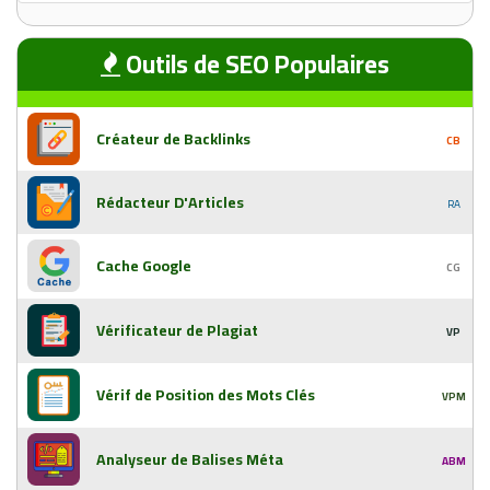
Outils de SEO Populaires
Créateur de Backlinks
CB
Rédacteur D'Articles
RA
Cache Google
CG
Vérificateur de Plagiat
VP
Vérif de Position des Mots Clés
VPM
Analyseur de Balises Méta
ABM