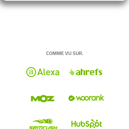
.
|||||||||||||||||||||||||||||||||||||||||||||||||
COMME VU SUR.