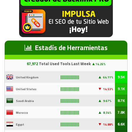
Estadís de Herramientas
67
,97
2
Total Used Tools Last Week
▲
14.26%
▲
9.5K
United Kingdom
64.11%
||||||||||||||||
▼
9.1K
United States
14
.53%
||||||||||||||||
▲
8.7K
Saudi Arabia
9
.67%
||||||||||||||||
▲
7.8K
Morocco
8.34%
||||||||||||||||
▼
6.6K
Egypt
14
.88%
||||||||||||||||