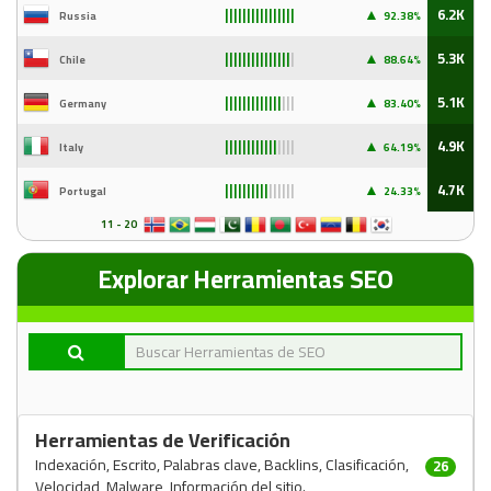
▲
6.2K
Russia
92
.38%
||||||||||||||||
▲
5.3K
Chile
88
.64%
|||||||||||||||
|
▲
5.1K
Germany
83
.40%
|||||||||||||
|||
▲
4.9K
Italy
64
.19%
||||||||||||
||||
▲
4.7K
Portugal
24
.33%
||||||||||
||||||
11 - 20
Explorar Herramientas SEO
Herramientas de Verificación
Indexación, Escrito, Palabras clave, Backlins, Clasificación,
26
Velocidad, Malware, Información del sitio.