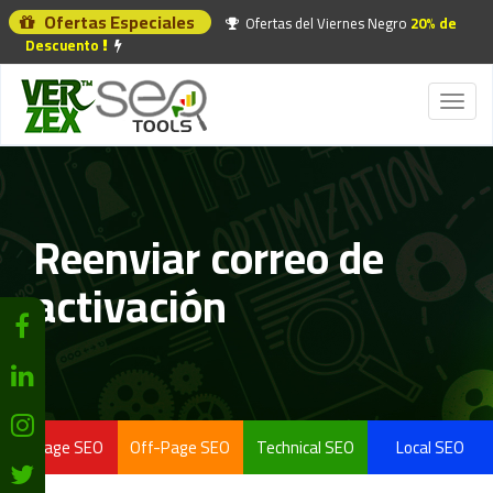
Ofertas Especiales
Ofertas del Viernes Negro
20% de
Descuento
Toggl
naviga
Reenviar correo de
activación
On-Page SEO
Off-Page SEO
Technical SEO
Local SEO