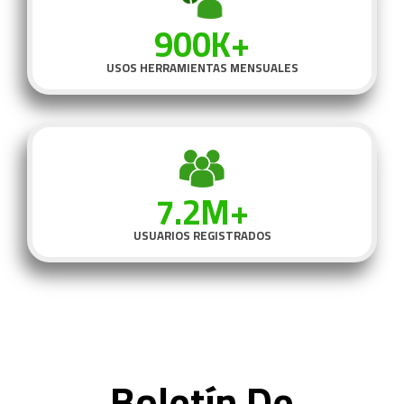
900K+
USOS HERRAMIENTAS MENSUALES
7.2M+
USUARIOS REGISTRADOS
Boletín De