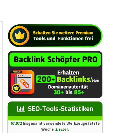
SEO-Tools-Statistiken
67
,97
2
Insgesamt verwendete Werkzeuge letzte
Woche
▲
14,26 %