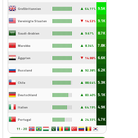
▲
9.5K
Großbritannien
64.11%
||||||||||||||||
▼
9.1K
Vereinigte Staaten
14
.53%
||||||||||||||||
▲
8.7K
Saudi-Arabien
9
.67%
||||||||||||||||
▲
7.8K
Marokko
8.34%
||||||||||||||||
▼
6.6K
Ägypten
14
.88%
||||||||||||||||
▲
6.2K
Russland
92
.38%
||||||||||||||||
▲
5.3K
Chile
88
.64%
|||||||||||||||
|
▲
5.1K
Deutschland
83
.40%
|||||||||||||
|||
▲
4.9K
Italien
64
.19%
||||||||||||
||||
▲
4.7K
Portugal
24
.33%
||||||||||
||||||
11 - 20