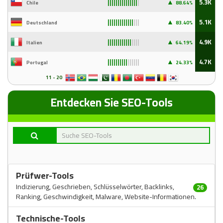
▲
5.3K
Chile
88
.64%
|||||||||||||||
|
▲
5.1K
Deutschland
83
.40%
|||||||||||||
|||
▲
4.9K
Italien
64
.19%
||||||||||||
||||
▲
4.7K
Portugal
24
.33%
||||||||||
||||||
11 - 20
Entdecken Sie SEO-Tools
Prüfwer-Tools
Indizierung, Geschrieben, Schlüsselwörter, Backlinks,
26
Ranking, Geschwindigkeit, Malware, Website-Informationen.
Technische-Tools