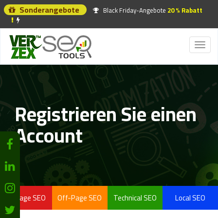
Sonderangebote
Black Friday-Angebote
20 % Rabatt
Toggl
naviga
Registrieren Sie einen
Account
On-Page SEO
Off-Page SEO
Technical SEO
Local SEO