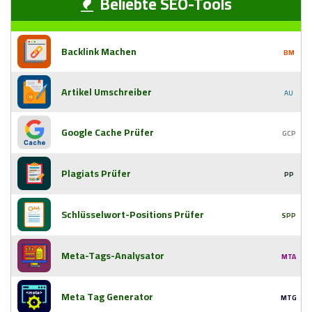
Beliebte SEO-Tools
Backlink Machen
BM
Artikel Umschreiber
AU
Google Cache Prüfer
GCP
Plagiats Prüfer
PP
Schlüsselwort-Positions Prüfer
SPP
Meta-Tags-Analysator
MTA
Meta Tag Generator
MTG