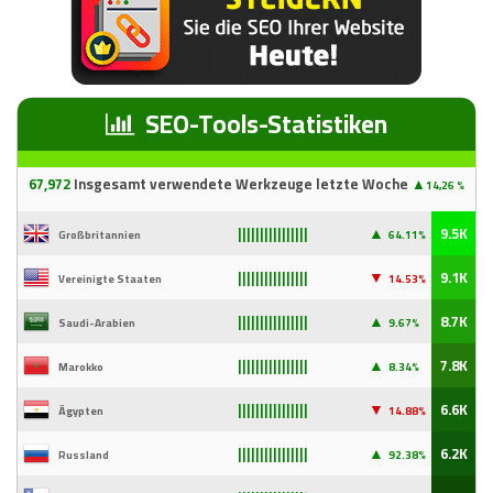
SEO-Tools-Statistiken
67
,97
2
Insgesamt verwendete Werkzeuge letzte Woche
▲
14,26 %
▲
9.5K
Großbritannien
64.11%
||||||||||||||||
▼
9.1K
Vereinigte Staaten
14
.53%
||||||||||||||||
▲
8.7K
Saudi-Arabien
9
.67%
||||||||||||||||
▲
7.8K
Marokko
8.34%
||||||||||||||||
▼
6.6K
Ägypten
14
.88%
||||||||||||||||
▲
6.2K
Russland
92
.38%
||||||||||||||||