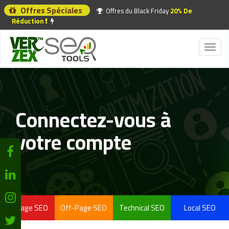
Offres Spéciales
Offres du Black Friday
20% De
Réduction
Toggl
naviga
Connectez-vous à
votre compte
On-Page SEO
Off-Page SEO
Technical SEO
Local SEO