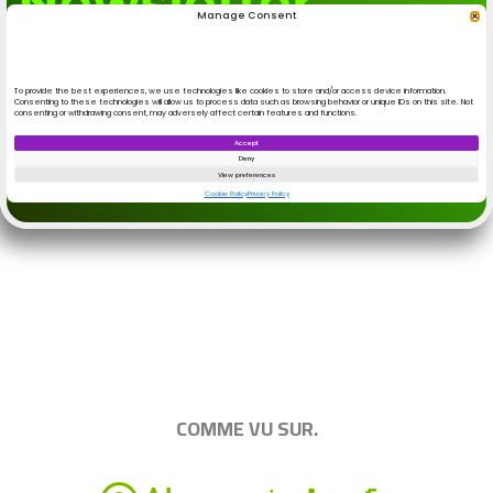
.
|||||||||||||||||||||||||||||||||||||||||||||||||
COMME VU SUR.