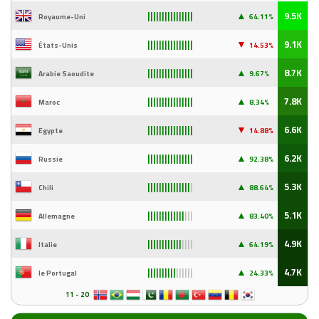
▲
9.5K
Royaume-Uni
64.11%
||||||||||||||||
▼
9.1K
États-Unis
14
.53%
||||||||||||||||
▲
8.7K
Arabie Saoudite
9
.67%
||||||||||||||||
▲
7.8K
Maroc
8.34%
||||||||||||||||
▼
6.6K
Egypte
14
.88%
||||||||||||||||
▲
6.2K
Russie
92
.38%
||||||||||||||||
▲
5.3K
Chili
88
.64%
|||||||||||||||
|
▲
5.1K
Allemagne
83
.40%
|||||||||||||
|||
▲
4.9K
Italie
64
.19%
||||||||||||
||||
▲
4.7K
le Portugal
24
.33%
||||||||||
||||||
11 - 20