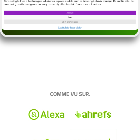
.
|||||||||||||||||||||||||||||||||||||||||||||||||
COMME VU SUR.