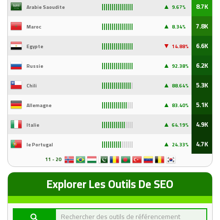
▲
8.7K
Arabie Saoudite
9
.67%
||||||||||||||||
▲
7.8K
Maroc
8.34%
||||||||||||||||
▼
6.6K
Egypte
14
.88%
||||||||||||||||
▲
6.2K
Russie
92
.38%
||||||||||||||||
▲
5.3K
Chili
88
.64%
|||||||||||||||
|
▲
5.1K
Allemagne
83
.40%
|||||||||||||
|||
▲
4.9K
Italie
64
.19%
||||||||||||
||||
▲
4.7K
le Portugal
24
.33%
||||||||||
||||||
11 - 20
Explorer Les Outils De SEO