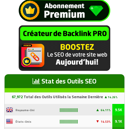
Stat des Outils SEO
67
,97
2
Total des Outils Utilisés la Semaine Dernière
▲
14.26%
▲
9.5K
Royaume-Uni
64.11%
||||||||||||||||
▼
9.1K
États-Unis
14
.53%
||||||||||||||||