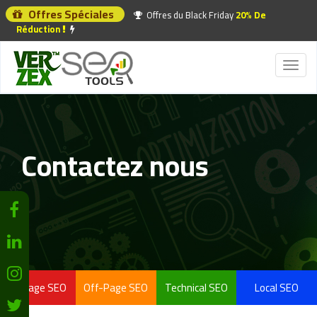
Offres Spéciales
Offres du Black Friday
20% De
Réduction
Toggl
naviga
Contactez nous
On-Page SEO
Off-Page SEO
Technical SEO
Local SEO