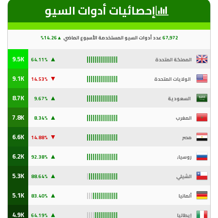
إحصائيات أدوات السيو
2
,97
67
عدد أدوات السيو المستخدمة الأسبوع الماضي
▲
14.26%
▲
9.5K
المملكة المتحدة
64.11%
||||||||||||||||
▼
9.1K
الولايات المتحدة
14
.53%
||||||||||||||||
▲
8.7K
السعودية
9
.67%
||||||||||||||||
▲
7.8K
المغرب
8.34%
||||||||||||||||
▼
6.6K
مصر
14
.88%
||||||||||||||||
▲
6.2K
روسيا;
92
.38%
||||||||||||||||
▲
5.3K
الشيلي
88
.64%
|
|||||||||||||||
▲
5.1K
ألمانيا
83
.40%
|||
|||||||||||||
▲
4.9K
إيطاليا
64
.19%
||||
||||||||||||